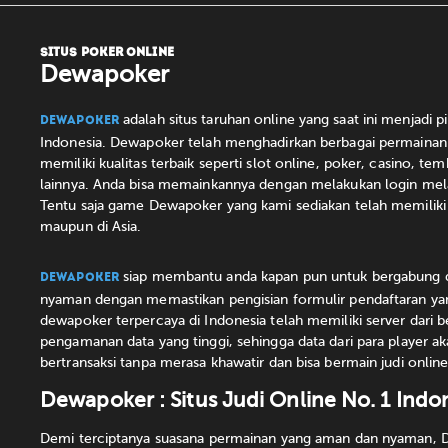
SITUS POKER ONLINE
Dewapoker
adalah situs taruhan online yang saat ini menjadi p
Dewapoker
Indonesia. Dewapoker telah menghadirkan berbagai permainan 
memiliki kualitas terbaik seperti slot online, poker, casino, t
lainnya. Anda bisa memainkannya dengan melakukan login mel
Tentu saja game Dewapoker yang kami sediakan telah memiliki l
maupun di Asia.
siap membantu anda kapan pun untuk bergabung de
Dewapoker
nyaman dengan memastikan pengisian formulir pendaftaran yan
dewapoker terpercaya di Indonesia telah memiliki server dari b
pengamanan data yang tinggi, sehingga data dari para player a
bertransaksi tanpa merasa khawatir dan bisa bermain judi onlin
Dewapoker : Situs Judi Online No. 1 Indo
Demi terciptanya suasana permainan yang aman dan nyaman, De