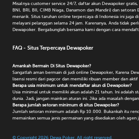
Misalnya customer service 24/7, daftar akun Dewapoker gratis, 
BNI, BRI, BII, CIMB Niaga, Danamon dan Mandiri) dan setoran E
menarik. Situs taruhan online terpercaya di Indonesia ini juga d
melayani pelanggan selama 24 jam. Karenanya, Anda tidak perlu k
Dewapoker. Bergabunglah bersama kami dengan cara mendaftar
FAQ - Situs Terpercaya Dewapoker
Amankah Bermain Di Situs Dewapoker?
Sangatlah aman bermain di judi online Dewapoker, Karena D
lisensi resmi dari pagcor dan memiliki ribuan member dan aktif 
Berapa usia minimum untuk mendaftar akun di Dewapoker?
Usia minimal untuk memiliki akun adalah 21 tahun. Ini adalah s
dunia. Jadi, jangan mainkan aturan ini. Jika ada masalah denga
Berapa jumlah setoran minimum di situs Dewapoker?
Jumlah setoran minimum adalah Rp 10.000. Bukankah itu rend
memainkan semua jenis permainan yang disediakan oleh agen
© Copyright 2026 Dewa Poker. All right reserved.