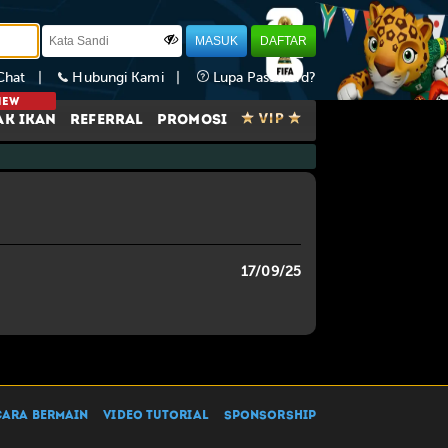
MASUK
 Chat |
Hubungi Kami |
Lupa Password?
NEW
AK IKAN
REFERRAL
PROMOSI
17/09/25
CARA BERMAIN
VIDEO TUTORIAL
SPONSORSHIP